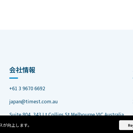
会社情報
+61 3 9670 6692
japan@timest.com.au
Suite 804, 343 Lt Collins St Melbourne VIC Australia
ンスが向上します。
Re