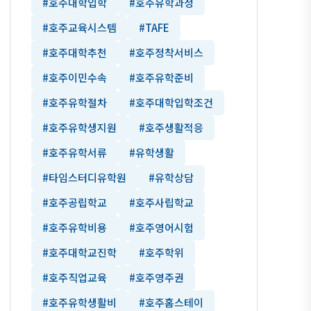
#호주대학입학
#호주유학과정
#호주교육시스템
#TAFE
#호주대학추천
#호주정착서비스
#호주이민수속
#호주유학준비
#호주유학절차
#호주대학입학조건
#호주유학생지원
#호주생활적응
#호주유학서류
#유학생활
#타임스터디유학원
#유학상담
#호주공립학교
#호주사립학교
#호주유학비용
#호주영어시험
#호주대학교진학
#호주학위
#호주직업교육
#호주영주권
#호주유학생활비
#호주홈스테이