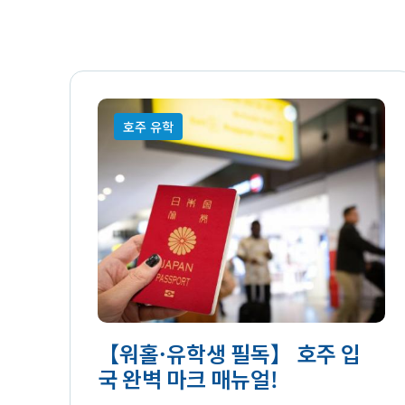
호주 유학
【워홀·유학생 필독】 호주 입
국 완벽 마크 매뉴얼!