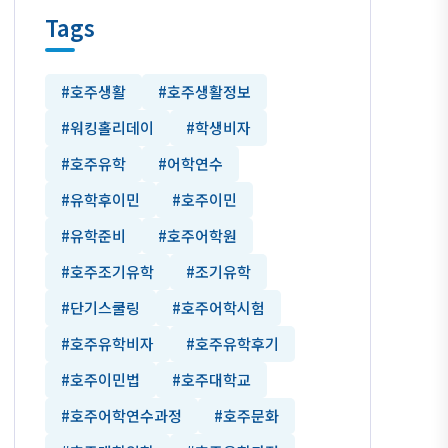
Tags
#호주생활
#호주생활정보
#워킹홀리데이
#학생비자
#호주유학
#어학연수
#유학후이민
#호주이민
#유학준비
#호주어학원
#호주조기유학
#조기유학
#단기스쿨링
#호주어학시험
#호주유학비자
#호주유학후기
#호주이민법
#호주대학교
#호주어학연수과정
#호주문화