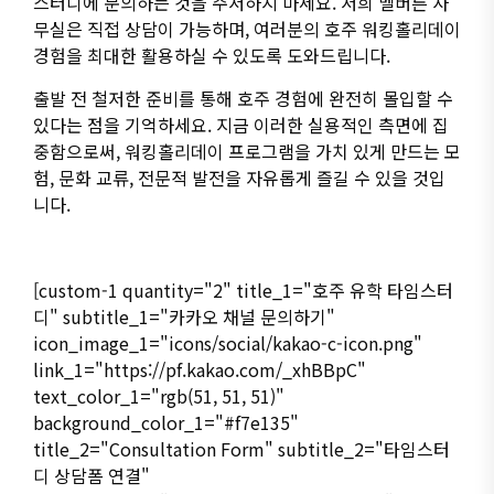
스터디에 문의하는 것을 주저하지 마세요. 저희 멜버른 사
무실은 직접 상담이 가능하며, 여러분의 호주 워킹홀리데이
경험을 최대한 활용하실 수 있도록 도와드립니다.
출발
전
철저한
준비를
통해
호주
경험에
완전히
몰입할
수
있다는
점을
기억하세요
.
지금
이러한
실용적인
측면에
집
중함으로써
,
워킹홀리데이
프로그램을
가치
있게
만드는
모
험
,
문화
교류
,
전문적
발전을
자유롭게
즐길
수
있을
것입
니다
.
[custom-1 quantity="2" title_1="호주 유학 타임스터
디" subtitle_1="카카오 채널 문의하기"
icon_image_1="icons/social/kakao-c-icon.png"
link_1="https://pf.kakao.com/_xhBBpC"
text_color_1="rgb(51, 51, 51)"
background_color_1="#f7e135"
title_2="Consultation Form" subtitle_2="타임스터
디 상담폼 연결"