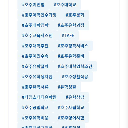
#호주이민법
#호주대학교
#호주어학연수과정
#호주문화
#호주대학입학
#호주유학과정
#호주교육시스템
#TAFE
#호주대학추천
#호주정착서비스
#호주이민수속
#호주유학준비
#호주유학절차
#호주대학입학조건
#호주유학생지원
#호주생활적응
#호주유학서류
#유학생활
#타임스터디유학원
#유학상담
#호주공립학교
#호주사립학교
#호주유학비용
#호주영어시험
#호주대학교진학
#호주학위