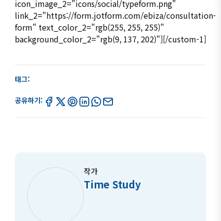
icon_image_2="icons/social/typeform.png"
link_2="https://form.jotform.com/ebiza/consultation-
form" text_color_2="rgb(255, 255, 255)"
background_color_2="rgb(9, 137, 202)"][/custom-1]
태그:
공유하기:
작가
Time Study