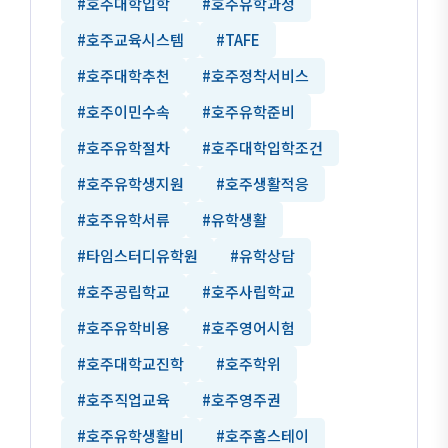
#호주대학입학
#호주유학과정
#호주교육시스템
#TAFE
#호주대학추천
#호주정착서비스
#호주이민수속
#호주유학준비
#호주유학절차
#호주대학입학조건
#호주유학생지원
#호주생활적응
#호주유학서류
#유학생활
#타임스터디유학원
#유학상담
#호주공립학교
#호주사립학교
#호주유학비용
#호주영어시험
#호주대학교진학
#호주학위
#호주직업교육
#호주영주권
#호주유학생활비
#호주홈스테이