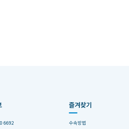
보
즐겨찾기
0 6692
수속방법