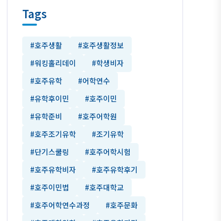
Tags
#호주생활
#호주생활정보
#워킹홀리데이
#학생비자
#호주유학
#어학연수
#유학후이민
#호주이민
#유학준비
#호주어학원
#호주조기유학
#조기유학
#단기스쿨링
#호주어학시험
#호주유학비자
#호주유학후기
#호주이민법
#호주대학교
#호주어학연수과정
#호주문화