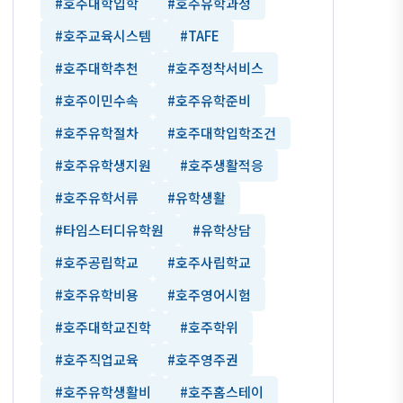
#호주대학입학
#호주유학과정
#호주교육시스템
#TAFE
#호주대학추천
#호주정착서비스
#호주이민수속
#호주유학준비
#호주유학절차
#호주대학입학조건
#호주유학생지원
#호주생활적응
#호주유학서류
#유학생활
#타임스터디유학원
#유학상담
#호주공립학교
#호주사립학교
#호주유학비용
#호주영어시험
#호주대학교진학
#호주학위
#호주직업교육
#호주영주권
#호주유학생활비
#호주홈스테이