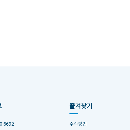
보
즐겨찾기
0 6692
수속방법