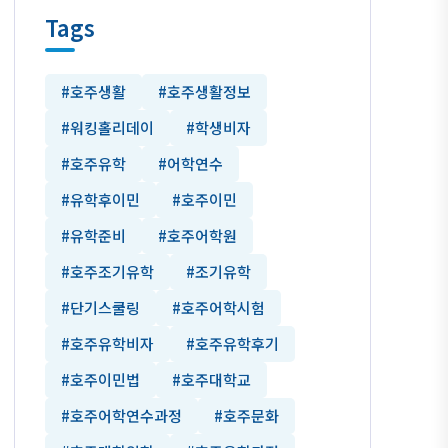
Tags
#호주생활
#호주생활정보
#워킹홀리데이
#학생비자
#호주유학
#어학연수
#유학후이민
#호주이민
#유학준비
#호주어학원
#호주조기유학
#조기유학
#단기스쿨링
#호주어학시험
#호주유학비자
#호주유학후기
#호주이민법
#호주대학교
#호주어학연수과정
#호주문화