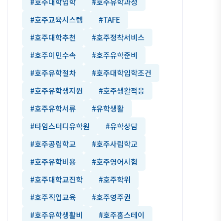
#호주대학입학
#호주유학과정
#호주교육시스템
#TAFE
#호주대학추천
#호주정착서비스
#호주이민수속
#호주유학준비
#호주유학절차
#호주대학입학조건
#호주유학생지원
#호주생활적응
#호주유학서류
#유학생활
#타임스터디유학원
#유학상담
#호주공립학교
#호주사립학교
#호주유학비용
#호주영어시험
#호주대학교진학
#호주학위
#호주직업교육
#호주영주권
#호주유학생활비
#호주홈스테이