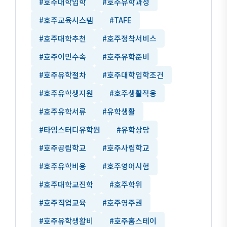
#호주대학입학
#호주유학과정
#호주교육시스템
#TAFE
#호주대학추천
#호주정착서비스
#호주이민수속
#호주유학준비
#호주유학절차
#호주대학입학조건
#호주유학생지원
#호주생활적응
#호주유학서류
#유학생활
#타임스터디유학원
#유학상담
#호주공립학교
#호주사립학교
#호주유학비용
#호주영어시험
#호주대학교진학
#호주학위
#호주직업교육
#호주영주권
#호주유학생활비
#호주홈스테이