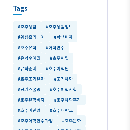
Tags
#호주생활
#호주생활정보
#워킹홀리데이
#학생비자
#호주유학
#어학연수
#유학후이민
#호주이민
#유학준비
#호주어학원
#호주조기유학
#조기유학
#단기스쿨링
#호주어학시험
#호주유학비자
#호주유학후기
#호주이민법
#호주대학교
#호주어학연수과정
#호주문화