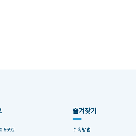
보
즐겨찾기
0 6692
수속방법