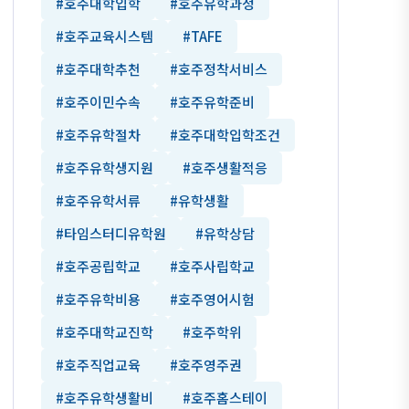
#호주대학입학
#호주유학과정
#호주교육시스템
#TAFE
#호주대학추천
#호주정착서비스
#호주이민수속
#호주유학준비
#호주유학절차
#호주대학입학조건
#호주유학생지원
#호주생활적응
#호주유학서류
#유학생활
#타임스터디유학원
#유학상담
#호주공립학교
#호주사립학교
#호주유학비용
#호주영어시험
#호주대학교진학
#호주학위
#호주직업교육
#호주영주권
#호주유학생활비
#호주홈스테이