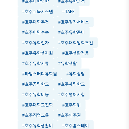
#호주대학입학
#호주유학과정
#호주교육시스템
#TAFE
#호주대학추천
#호주정착서비스
#호주이민수속
#호주유학준비
#호주유학절차
#호주대학입학조건
#호주유학생지원
#호주생활적응
#호주유학서류
#유학생활
#타임스터디유학원
#유학상담
#호주공립학교
#호주사립학교
#호주유학비용
#호주영어시험
#호주대학교진학
#호주학위
#호주직업교육
#호주영주권
#호주유학생활비
#호주홈스테이