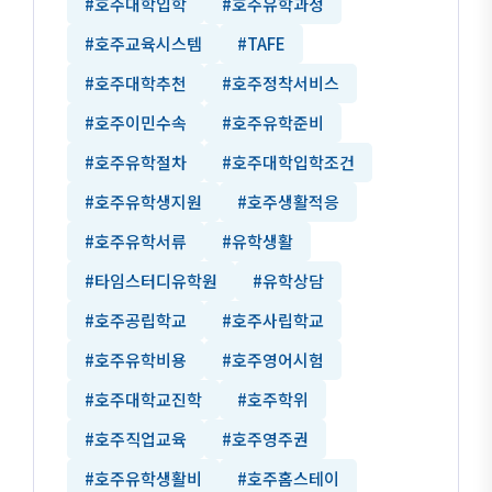
#호주대학입학
#호주유학과정
#호주교육시스템
#TAFE
#호주대학추천
#호주정착서비스
#호주이민수속
#호주유학준비
#호주유학절차
#호주대학입학조건
#호주유학생지원
#호주생활적응
#호주유학서류
#유학생활
#타임스터디유학원
#유학상담
#호주공립학교
#호주사립학교
#호주유학비용
#호주영어시험
#호주대학교진학
#호주학위
#호주직업교육
#호주영주권
#호주유학생활비
#호주홈스테이