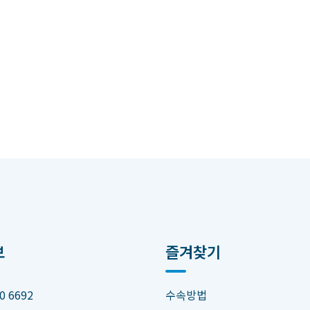
보
즐겨찾기
0 6692
수속방법