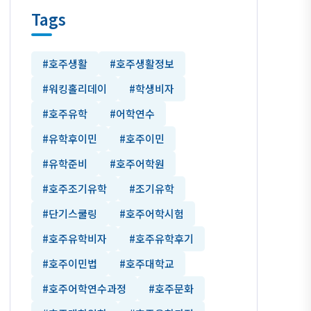
Tags
#호주생활
#호주생활정보
#워킹홀리데이
#학생비자
#호주유학
#어학연수
#유학후이민
#호주이민
#유학준비
#호주어학원
#호주조기유학
#조기유학
#단기스쿨링
#호주어학시험
#호주유학비자
#호주유학후기
#호주이민법
#호주대학교
#호주어학연수과정
#호주문화