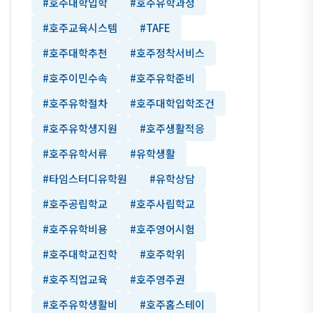
#호주대학입학
#호주유학과정
#호주교육시스템
#TAFE
#호주대학추천
#호주정착서비스
#호주이민수속
#호주유학준비
#호주유학절차
#호주대학입학조건
#호주유학생지원
#호주생활적응
#호주유학서류
#유학생활
#타임스터디유학원
#유학상담
#호주공립학교
#호주사립학교
#호주유학비용
#호주영어시험
#호주대학교진학
#호주학위
#호주직업교육
#호주영주권
#호주유학생활비
#호주홈스테이