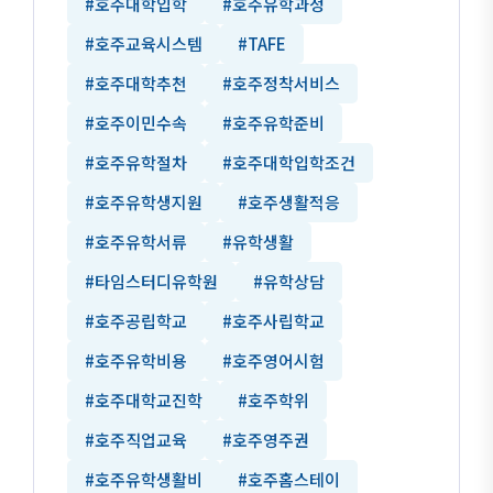
#호주대학입학
#호주유학과정
#호주교육시스템
#TAFE
#호주대학추천
#호주정착서비스
#호주이민수속
#호주유학준비
#호주유학절차
#호주대학입학조건
#호주유학생지원
#호주생활적응
#호주유학서류
#유학생활
#타임스터디유학원
#유학상담
#호주공립학교
#호주사립학교
#호주유학비용
#호주영어시험
#호주대학교진학
#호주학위
#호주직업교육
#호주영주권
#호주유학생활비
#호주홈스테이