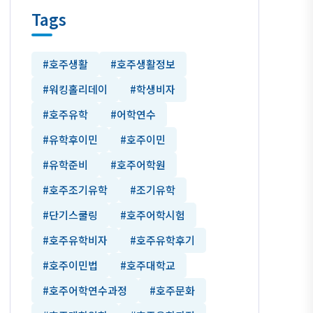
Tags
#호주생활
#호주생활정보
#워킹홀리데이
#학생비자
#호주유학
#어학연수
#유학후이민
#호주이민
#유학준비
#호주어학원
#호주조기유학
#조기유학
#단기스쿨링
#호주어학시험
#호주유학비자
#호주유학후기
#호주이민법
#호주대학교
#호주어학연수과정
#호주문화