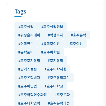
Tags
#호주생활
#호주생활정보
#워킹홀리데이
#학생비자
#호주유학
#어학연수
#유학후이민
#호주이민
#유학준비
#호주어학원
#호주조기유학
#조기유학
#단기스쿨링
#호주어학시험
#호주유학비자
#호주유학후기
#호주이민법
#호주대학교
#호주어학연수과정
#호주문화
#호주대학입학
#호주유학과정