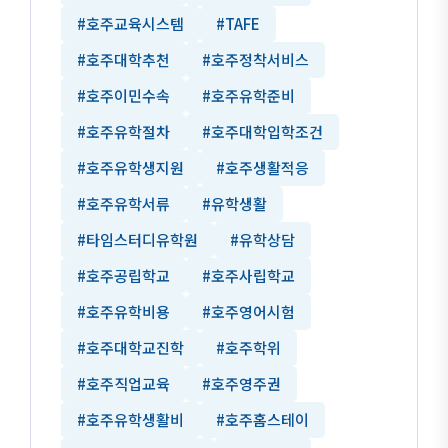
#호주교육시스템
#TAFE
#호주대학추천
#호주정착서비스
#호주이민수속
#호주유학준비
#호주유학절차
#호주대학입학조건
#호주유학생지원
#호주생활적응
#호주유학서류
#유학생활
#타임스터디유학원
#유학상담
#호주공립학교
#호주사립학교
#호주유학비용
#호주영어시험
#호주대학교진학
#호주학위
#호주직업교육
#호주영주권
#호주유학생활비
#호주홈스테이