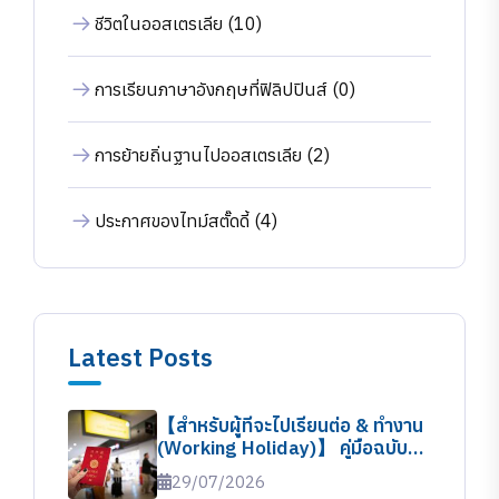
ชีวิตในออสเตรเลีย (10)
การเรียนภาษาอังกฤษที่ฟิลิปปินส์ (0)
การย้ายถิ่นฐานไปออสเตรเลีย (2)
ประกาศของไทม์สตั๊ดดี้ (4)
Latest Posts
【สำหรับผู้ที่จะไปเรียนต่อ & ทำงาน
(Working Holiday)】 คู่มือฉบับ
สมบูรณ์สำหรับการเดินทางเข้า
29/07/2026
ออสเตรเลีย!