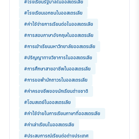
#โรงเรียนรัฐบาลในออสเตรเลีย
#โรงเรียนเอกชนในออสเตรเลีย
#ค่าใช้จ่ายการเรียนต่อในออสเตรเลีย
#การสอบภาษาอังกฤษในออสเตรเลีย
#การเข้าเรียนมหาวิทยาลัยออสเตรเลีย
#ปริญญาทางวิชาการในออสเตรเลีย
#การศึกษาสายอาชีพในออสเตรเลีย
#การขอพำนักถาวรในออสเตรเลีย
#ค่าครองชีพของนักเรียนต่างชาติ
#โฮมสเตย์ในออสเตรเลีย
#ค่าใช้จ่ายในการเรียนภาษาที่ออสเตรเลีย
#ค่าเล่าเรียนในออสเตรเลีย
#ประสบการณ์เรียนต่อต่างประเทศ