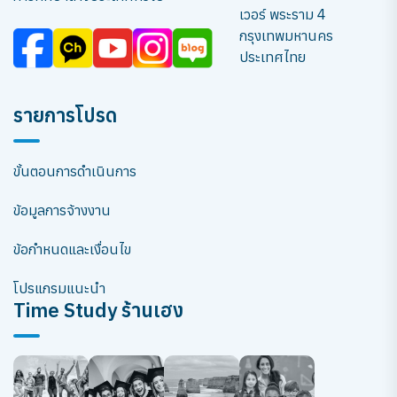
เวอร์ พระราม 4
กรุงเทพมหานคร
ประเทศไทย
รายการโปรด
ขั้นตอนการดำเนินการ
ข้อมูลการจ้างงาน
ข้อกำหนดและเงื่อนไข
โปรแกรมแนะนำ
Time Study ร้านเฮง