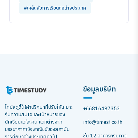
#เคล็ดลับการเรียนต่อต่างประเทศ
ข้อมูลบริษัท
ไทม์สตูดี้ให้คำปรึกษาที่ปรับให้เหมาะ
+66816497353
กับความสนใจและเป้าหมายของ
นักเรียนแต่ละคน แตกต่างจาก
info@timest.co.th
บรรยากาศเชิงพาณิชย์ของสถาบัน
ชั้น 12 อาคารกรีนทาว
การศึกษาต่างประเทศทั่วไป