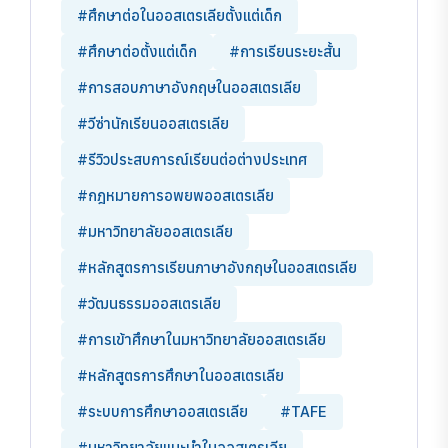
#ศึกษาต่อในออสเตรเลียตั้งแต่เด็ก
#ศึกษาต่อตั้งแต่เด็ก
#การเรียนระยะสั้น
#การสอบภาษาอังกฤษในออสเตรเลีย
#วีซ่านักเรียนออสเตรเลีย
#รีวิวประสบการณ์เรียนต่อต่างประเทศ
#กฎหมายการอพยพออสเตรเลีย
#มหาวิทยาลัยออสเตรเลีย
#หลักสูตรการเรียนภาษาอังกฤษในออสเตรเลีย
#วัฒนธรรมออสเตรเลีย
#การเข้าศึกษาในมหาวิทยาลัยออสเตรเลีย
#หลักสูตรการศึกษาในออสเตรเลีย
#ระบบการศึกษาออสเตรเลีย
#TAFE
#มหาวิทยาลัยแนะนำในออสเตรเลีย