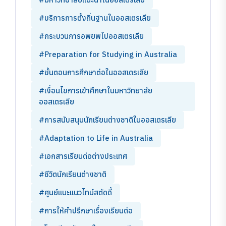
#บริการการตั้งถิ่นฐานในออสเตรเลีย
#กระบวนการอพยพไปออสเตรเลีย
#Preparation for Studying in Australia
#ขั้นตอนการศึกษาต่อในออสเตรเลีย
#เงื่อนไขการเข้าศึกษาในมหาวิทยาลัย
ออสเตรเลีย
#การสนับสนุนนักเรียนต่างชาติในออสเตรเลีย
#Adaptation to Life in Australia
#เอกสารเรียนต่อต่างประเทศ
#ชีวิตนักเรียนต่างชาติ
#ศูนย์แนะแนวไทม์สตัดดี้
#การให้คำปรึกษาเรื่องเรียนต่อ