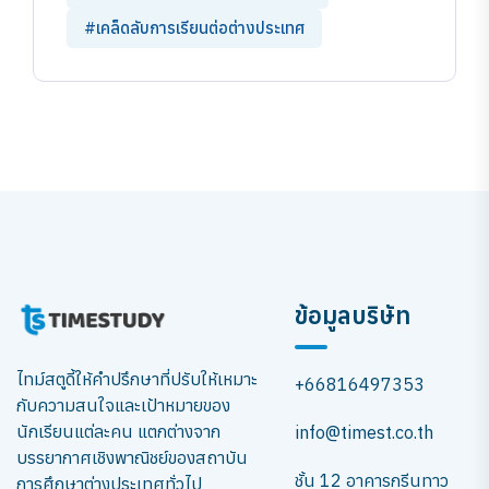
#เคล็ดลับการเรียนต่อต่างประเทศ
ข้อมูลบริษัท
ไทม์สตูดี้ให้คำปรึกษาที่ปรับให้เหมาะ
+66816497353
กับความสนใจและเป้าหมายของ
นักเรียนแต่ละคน แตกต่างจาก
info@timest.co.th
บรรยากาศเชิงพาณิชย์ของสถาบัน
ชั้น 12 อาคารกรีนทาว
การศึกษาต่างประเทศทั่วไป