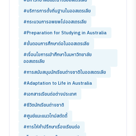
#บริการการตั้งถิ่นฐานในออสเตรเลีย
#กระบวนการอพยพไปออสเตรเลีย
#Preparation for Studying in Australia
#ขั้นตอนการศึกษาต่อในออสเตรเลีย
#เงื่อนไขการเข้าศึกษาในมหาวิทยาลัย
ออสเตรเลีย
#การสนับสนุนนักเรียนต่างชาติในออสเตรเลีย
#Adaptation to Life in Australia
#เอกสารเรียนต่อต่างประเทศ
#ชีวิตนักเรียนต่างชาติ
#ศูนย์แนะแนวไทม์สตัดดี้
#การให้คำปรึกษาเรื่องเรียนต่อ