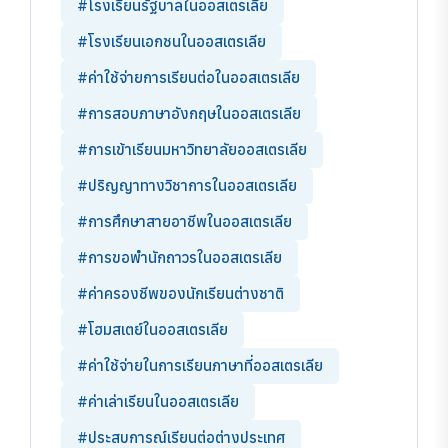
#โรงเรียนรัฐบาลในออสเตรเลีย
#โรงเรียนเอกชนในออสเตรเลีย
#ค่าใช้จ่ายการเรียนต่อในออสเตรเลีย
#การสอบภาษาอังกฤษในออสเตรเลีย
#การเข้าเรียนมหาวิทยาลัยออสเตรเลีย
#ปริญญาทางวิชาการในออสเตรเลีย
#การศึกษาสายอาชีพในออสเตรเลีย
#การขอพำนักถาวรในออสเตรเลีย
#ค่าครองชีพของนักเรียนต่างชาติ
#โฮมสเตย์ในออสเตรเลีย
#ค่าใช้จ่ายในการเรียนภาษาที่ออสเตรเลีย
#ค่าเล่าเรียนในออสเตรเลีย
#ประสบการณ์เรียนต่อต่างประเทศ