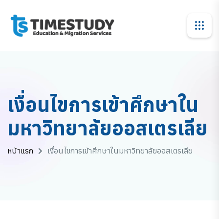
เงื่อนไขการเข้าศึกษาใน
มหาวิทยาลัยออสเตรเลีย
หน้าแรก
เงื่อนไขการเข้าศึกษาในมหาวิทยาลัยออสเตรเลีย