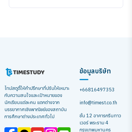
ข้อมูลบริษัท
ไทม์สตูดี้ให้คำปรึกษาที่ปรับให้เหมาะ
+66816497353
กับความสนใจและเป้าหมายของ
นักเรียนแต่ละคน แตกต่างจาก
info@timest.co.th
บรรยากาศเชิงพาณิชย์ของสถาบัน
ชั้น 12 อาคารกรีนทาว
การศึกษาต่างประเทศทั่วไป
เวอร์ พระราม 4
กรุงเทพมหานคร