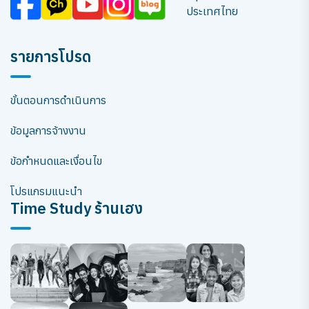
ประเทศไทย
รายการโปรด
ขั้นตอนการดำเนินการ
ข้อมูลการจ้างงาน
ข้อกำหนดและเงื่อนไข
โปรแกรมแนะนำ
Time Study ร้านเฮง