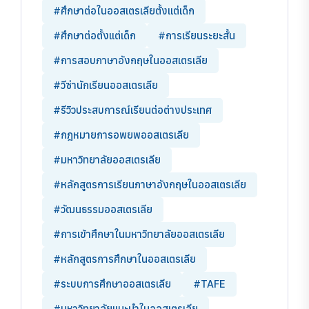
#ศึกษาต่อในออสเตรเลียตั้งแต่เด็ก
#ศึกษาต่อตั้งแต่เด็ก
#การเรียนระยะสั้น
#การสอบภาษาอังกฤษในออสเตรเลีย
#วีซ่านักเรียนออสเตรเลีย
#รีวิวประสบการณ์เรียนต่อต่างประเทศ
#กฎหมายการอพยพออสเตรเลีย
#มหาวิทยาลัยออสเตรเลีย
#หลักสูตรการเรียนภาษาอังกฤษในออสเตรเลีย
#วัฒนธรรมออสเตรเลีย
#การเข้าศึกษาในมหาวิทยาลัยออสเตรเลีย
#หลักสูตรการศึกษาในออสเตรเลีย
#ระบบการศึกษาออสเตรเลีย
#TAFE
#มหาวิทยาลัยแนะนำในออสเตรเลีย