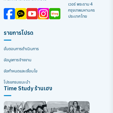
เวอร์ พระราม 4
กรุงเทพมหานคร
ประเทศไทย
รายการโปรด
ขั้นตอนการดำเนินการ
ข้อมูลการจ้างงาน
ข้อกำหนดและเงื่อนไข
โปรแกรมแนะนำ
Time Study ร้านเฮง