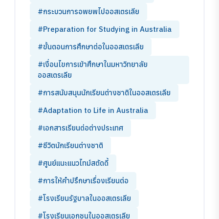
#กระบวนการอพยพไปออสเตรเลีย
#Preparation for Studying in Australia
#ขั้นตอนการศึกษาต่อในออสเตรเลีย
#เงื่อนไขการเข้าศึกษาในมหาวิทยาลัย
ออสเตรเลีย
#การสนับสนุนนักเรียนต่างชาติในออสเตรเลีย
#Adaptation to Life in Australia
#เอกสารเรียนต่อต่างประเทศ
#ชีวิตนักเรียนต่างชาติ
#ศูนย์แนะแนวไทม์สตัดดี้
#การให้คำปรึกษาเรื่องเรียนต่อ
#โรงเรียนรัฐบาลในออสเตรเลีย
#โรงเรียนเอกชนในออสเตรเลีย