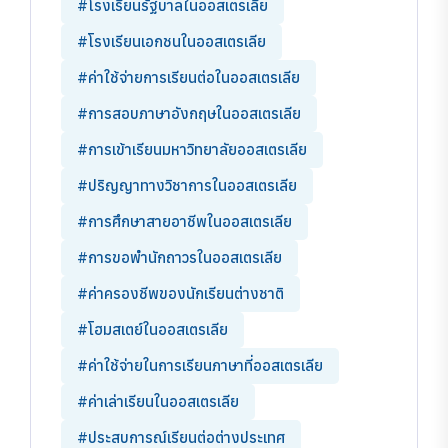
#โรงเรียนรัฐบาลในออสเตรเลีย
#โรงเรียนเอกชนในออสเตรเลีย
#ค่าใช้จ่ายการเรียนต่อในออสเตรเลีย
#การสอบภาษาอังกฤษในออสเตรเลีย
#การเข้าเรียนมหาวิทยาลัยออสเตรเลีย
#ปริญญาทางวิชาการในออสเตรเลีย
#การศึกษาสายอาชีพในออสเตรเลีย
#การขอพำนักถาวรในออสเตรเลีย
#ค่าครองชีพของนักเรียนต่างชาติ
#โฮมสเตย์ในออสเตรเลีย
#ค่าใช้จ่ายในการเรียนภาษาที่ออสเตรเลีย
#ค่าเล่าเรียนในออสเตรเลีย
#ประสบการณ์เรียนต่อต่างประเทศ