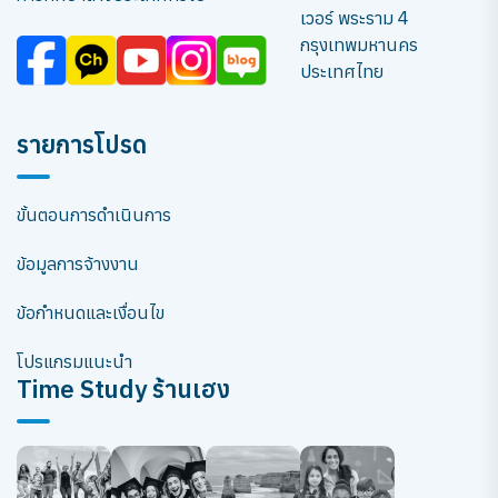
เวอร์ พระราม 4
กรุงเทพมหานคร
ประเทศไทย
รายการโปรด
ขั้นตอนการดำเนินการ
ข้อมูลการจ้างงาน
ข้อกำหนดและเงื่อนไข
โปรแกรมแนะนำ
Time Study ร้านเฮง