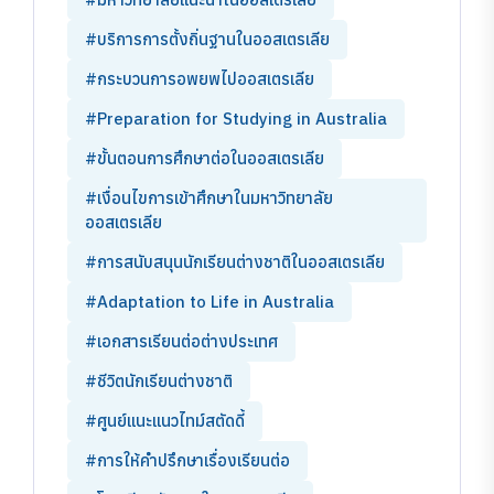
#บริการการตั้งถิ่นฐานในออสเตรเลีย
#กระบวนการอพยพไปออสเตรเลีย
#Preparation for Studying in Australia
#ขั้นตอนการศึกษาต่อในออสเตรเลีย
#เงื่อนไขการเข้าศึกษาในมหาวิทยาลัย
ออสเตรเลีย
#การสนับสนุนนักเรียนต่างชาติในออสเตรเลีย
#Adaptation to Life in Australia
#เอกสารเรียนต่อต่างประเทศ
#ชีวิตนักเรียนต่างชาติ
#ศูนย์แนะแนวไทม์สตัดดี้
#การให้คำปรึกษาเรื่องเรียนต่อ