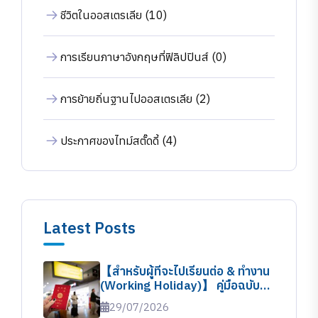
ชีวิตในออสเตรเลีย (10)
การเรียนภาษาอังกฤษที่ฟิลิปปินส์ (0)
การย้ายถิ่นฐานไปออสเตรเลีย (2)
ประกาศของไทม์สตั๊ดดี้ (4)
Latest Posts
【สำหรับผู้ที่จะไปเรียนต่อ & ทำงาน
(Working Holiday)】 คู่มือฉบับ
สมบูรณ์สำหรับการเดินทางเข้า
29/07/2026
ออสเตรเลีย!