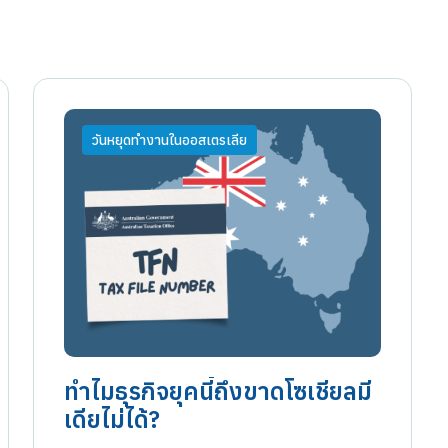
วันหยุดทำงานในออสเตรเลีย
ทำไมธุรกิจยุคนี้ถึงขาดโซเชียลมี
เดียไม่ได้?