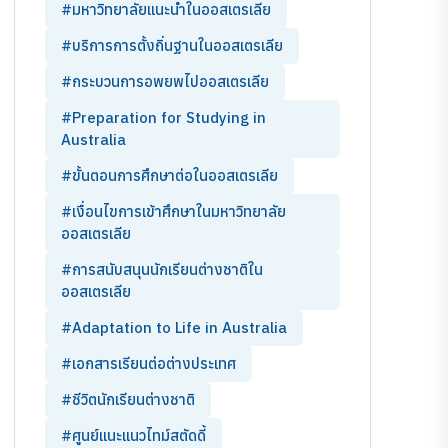
#มหาวิทยาลัยแนะนำในออสเตรเลีย
#บริการการตั้งถิ่นฐานในออสเตรเลีย
#กระบวนการอพยพไปออสเตรเลีย
#Preparation for Studying in
Australia
#ขั้นตอนการศึกษาต่อในออสเตรเลีย
#เงื่อนไขการเข้าศึกษาในมหาวิทยาลัย
ออสเตรเลีย
#การสนับสนุนนักเรียนต่างชาติใน
ออสเตรเลีย
#Adaptation to Life in Australia
#เอกสารเรียนต่อต่างประเทศ
#ชีวิตนักเรียนต่างชาติ
#ศูนย์แนะแนวไทม์สตัดดี้