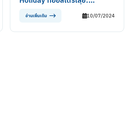
Holiday ที่ออสเตรเลีย:
แอปพลิเคชันจำเป็นที่ควร
ดาวน์โหลด
10/07/2024
อ่านเพิ่มเติม