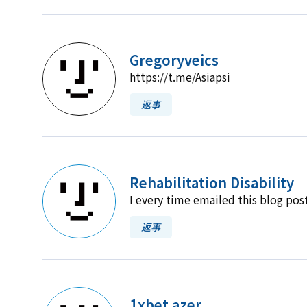
Gregoryveics
https://t.me/Asiapsi
返事
Rehabilitation Disability
I every time emailed this blog post 
返事
1xbet azer