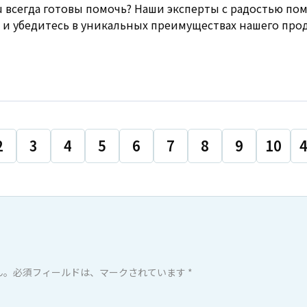
ru всегда готовы помочь? Наши эксперты с радостью пом
 и убедитесь в уникальных преимуществах нашего прод
2
3
4
5
6
7
8
9
10
。必須フィールドは、マークされています *