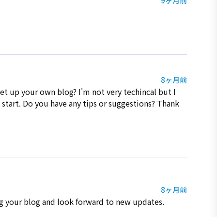
9ヶ月前
8ヶ月前
 set up your own blog? I'm not very techincal but I
 start. Do you have any tips or suggestions? Thank
8ヶ月前
ng your blog and look forward to new updates.