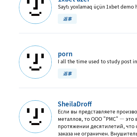
Saytı yoxlamaq üçün 1xbet demo h
返事
porn
I all the time used to study post i
返事
SheilaDroff
Если вы представляете произв
металлов, то ООО "РМС" — это 
протяжении десятилетий, что 
заказа не ограничен. Внушител