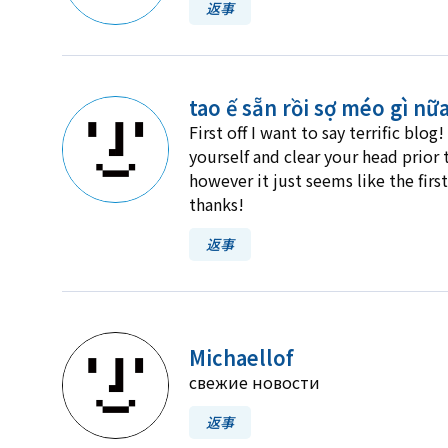
返事
tao ế sẵn rồi sợ méo gì nữ
First off I want to say terrific blo
yourself and clear your head prior 
however it just seems like the firs
thanks!
返事
Michaellof
свежие новости
返事