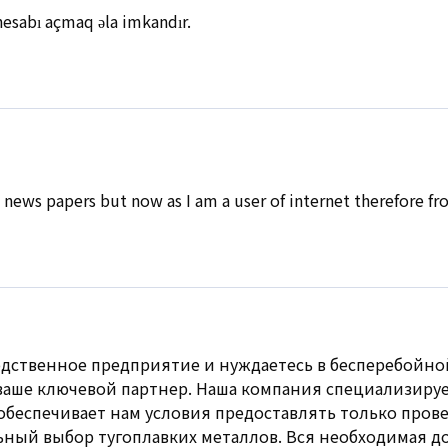
esabı açmaq əla imkandır.
n news papers but now as I am a user of internet therefore fr
одственное предприятие и нуждаетесь в бесперебойно
ваше ключевой партнер. Наша компания специализируе
обеспечивает нам условия предоставлять только пров
ьный выбор тугоплавких металлов. Вся необходимая д