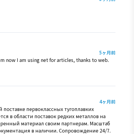
5ヶ月前
om now I am using net for articles, thanks to web.
4ヶ月前
й поставке первоклассных тугоплавких
тся в области поставок редких металлов на
еренный материал своим партнерам. Масштаб
окументация в наличии. Сопровождение 24/7.