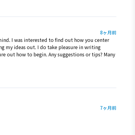
8ヶ月前
t mind. I was interested to find out how you center
ng my ideas out. I do take pleasure in writing
igure out how to begin. Any suggestions or tips? Many
7ヶ月前