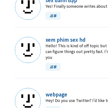
sex đánh đập
Yes! Finally someone writes about 
返事
xem phim sex hd
Hello! This is kind of off topic but
can figure things out pretty fast.
you
返事
webpage
Hey! Do you use Twitter? I'd like 