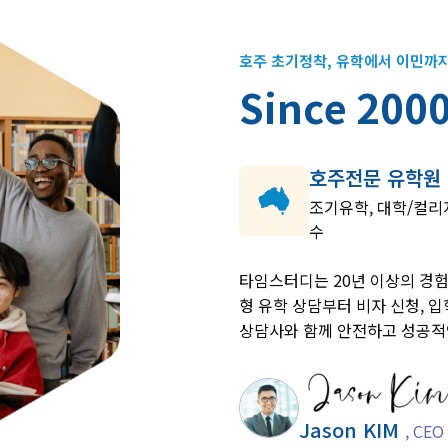
호주 초기정착, 유학에서 이민까지
S
i
n
c
e
2
0
0
호주전문 유학원
조기유학, 대학/컬리
수
타임스터디는 20년 이상의 경험
형 유학 상담부터 비자 신청, 입
상담사와 함께 안전하고 성공적
Jason KIM
, CEO