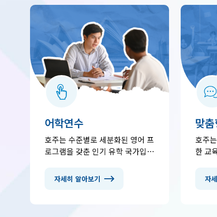
어학연수
맞춤
서비
호주는 수준별로 세분화된 영어 프
호주는
로그램을 갖춘 인기 유학 국가입니
한 교
다. 일반 영어부터 시험 대비,
정받는
TESOL, 대학 진학 준비까지 여러
형 학습
자세히 알아보기
자세
분의 목표에 맞는 과정을 선택하실
인 영
수 있습니다. 학생 비자 신청, 숙소
및 예
안내, 학업 계획 수립까지 전문 상
호주에