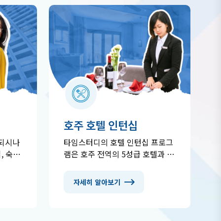
호주 호텔 인턴십
정되시나
타임스터디의 호텔 인턴십 프로그
, 숙소
램은 호주 전역의 5성급 호텔과 리
교통 이용
조트에서 실무 경험을 쌓을 수 있
모든 서
는 특별한 기회입니다. 유급 인턴
자세히 알아보기
다. 수
십으로 수입을 얻으면서 동시에 영
분의 새
어 실력을 향상시키고 글로벌 경력
하게 준
을 쌓을 수 있습니다. 시드니, 멜버