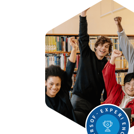
O
F
S
-
R
E
A
X
E
P
Y
-
E
-
R