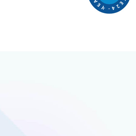
4
I
2
E
E
N
C