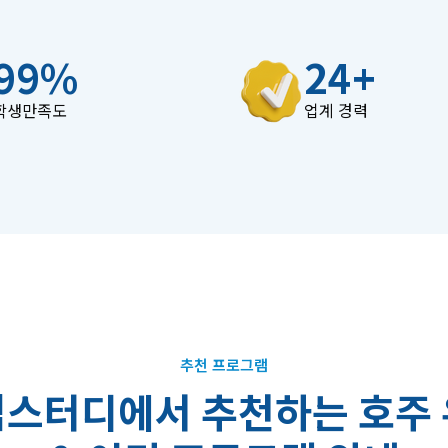
99
%
24
+
학생만족도
업계 경력
추천 프로그램
임
스
터
디
에
서
추
천
하
는
호
주