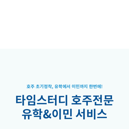
호주 초기정착, 유학에서 이민까지 한번에!
타
임
스
터
디
호
주
전
문
유
학
&
이
민
서
비
스