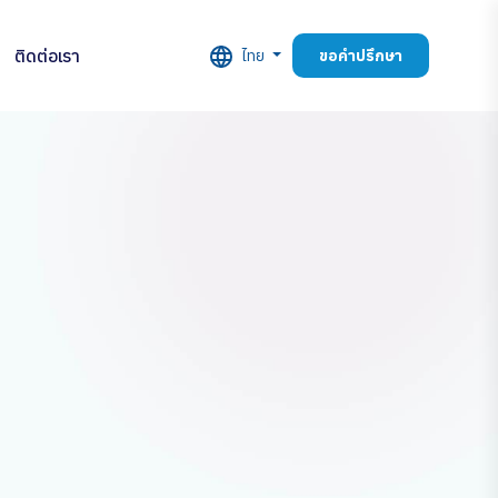
ติดต่อเรา
ไทย
ขอคำปรึกษา