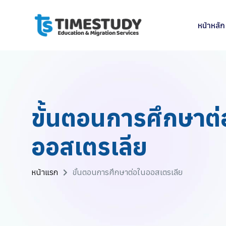
หน้าหลัก
ขั้นตอนการศึกษาต่
ออสเตรเลีย
หน้าแรก
ขั้นตอนการศึกษาต่อในออสเตรเลีย