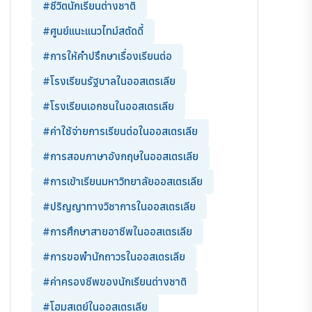
#ชีวิตนักเรียนต่างชาติ
#ศูนย์แนะแนวไทม์สตัดดี้
#การให้คำปรึกษาเรื่องเรียนต่อ
#โรงเรียนรัฐบาลในออสเตรเลีย
#โรงเรียนเอกชนในออสเตรเลีย
#ค่าใช้จ่ายการเรียนต่อในออสเตรเลีย
#การสอบภาษาอังกฤษในออสเตรเลีย
#การเข้าเรียนมหาวิทยาลัยออสเตรเลีย
#ปริญญาทางวิชาการในออสเตรเลีย
#การศึกษาสายอาชีพในออสเตรเลีย
#การขอพำนักถาวรในออสเตรเลีย
#ค่าครองชีพของนักเรียนต่างชาติ
#โฮมสเตย์ในออสเตรเลีย