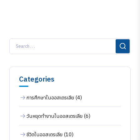
Categories
การศึกษาในออสเตรเลีย (4)
วันหยุดทำงานในออสเตรเลีย (6)
ชีวิตในออสเตรเลีย (10)