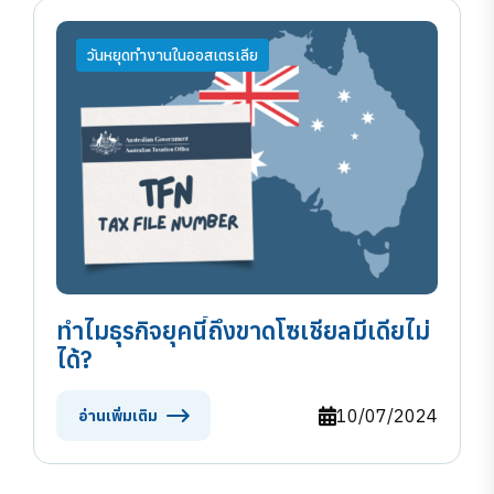
วันหยุดทำงานในออสเตรเลีย
ทำไมธุรกิจยุคนี้ถึงขาดโซเชียลมีเดียไม่
ได้?
10/07/2024
อ่านเพิ่มเติม