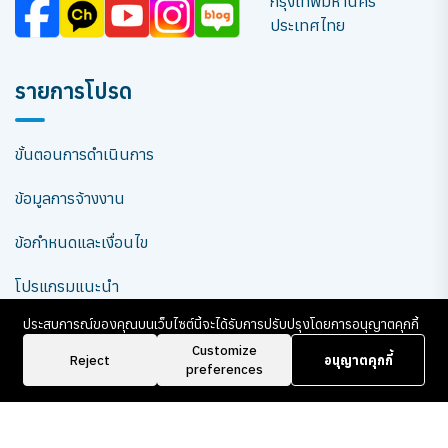
กรุงเทพมหานคร
ประเทศไทย
รายการโปรด
ขั้นตอนการดำเนินการ
ข้อมูลการจ้างงาน
ข้อกำหนดและเงื่อนไข
โปรแกรมแนะนำ
Time Study ร้านเฮง
ประสบการณ์ของคุณบนเว็บไซต์นี้จะได้รับการปรับปรุงโดยการอนุญาตคุกกี้
Customize
Reject
อนุญาตคุกกี้
preferences