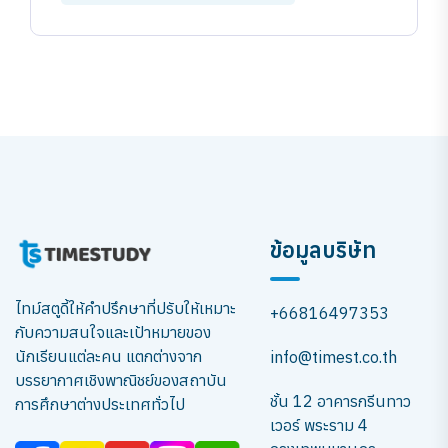
ข้อมูลบริษัท
ไทม์สตูดี้ให้คำปรึกษาที่ปรับให้เหมาะ
+66816497353
กับความสนใจและเป้าหมายของ
นักเรียนแต่ละคน แตกต่างจาก
info@timest.co.th
บรรยากาศเชิงพาณิชย์ของสถาบัน
ชั้น 12 อาคารกรีนทาว
การศึกษาต่างประเทศทั่วไป
เวอร์ พระราม 4