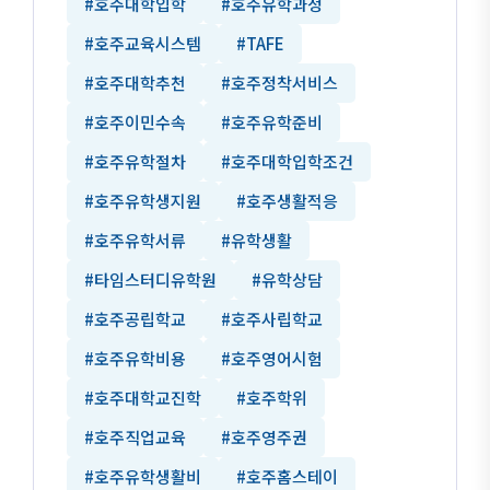
#호주대학입학
#호주유학과정
#호주교육시스템
#TAFE
#호주대학추천
#호주정착서비스
#호주이민수속
#호주유학준비
#호주유학절차
#호주대학입학조건
#호주유학생지원
#호주생활적응
#호주유학서류
#유학생활
#타임스터디유학원
#유학상담
#호주공립학교
#호주사립학교
#호주유학비용
#호주영어시험
#호주대학교진학
#호주학위
#호주직업교육
#호주영주권
#호주유학생활비
#호주홈스테이